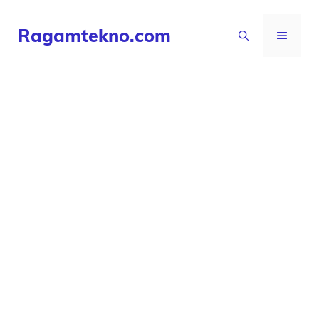
Langsung
Ragamtekno.com
ke
MENU
isi