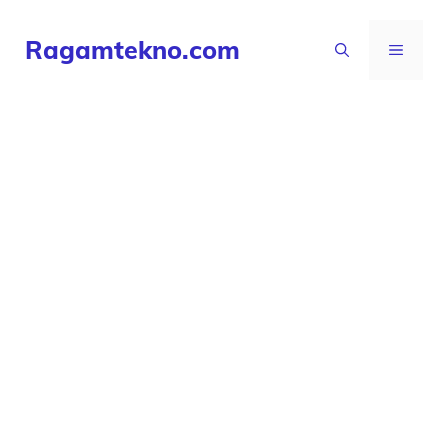
Langsung
Ragamtekno.com
ke
MENU
isi