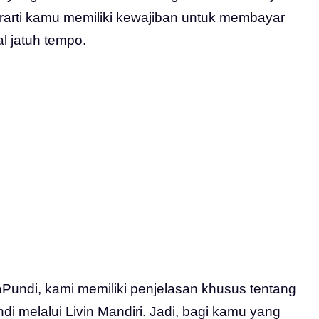
erarti kamu memiliki kewajiban untuk membayar
l jatuh tempo.
ndi, kami memiliki penjelasan khusus tentang
 melalui Livin Mandiri. Jadi, bagi kamu yang