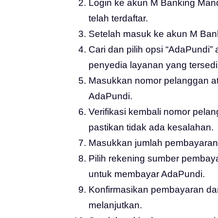
Login ke akun M Banking Man
telah terdaftar.
Setelah masuk ke akun M Banki
Cari dan pilih opsi “AdaPundi”
penyedia layanan yang tersedi
Masukkan nomor pelanggan at
AdaPundi.
Verifikasi kembali nomor pel
pastikan tidak ada kesalahan.
Masukkan jumlah pembayaran 
Pilih rekening sumber pembaya
untuk membayar AdaPundi.
Konfirmasikan pembayaran dan 
melanjutkan.