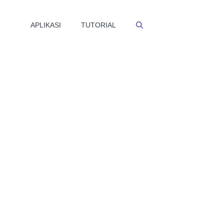
APLIKASI
TUTORIAL