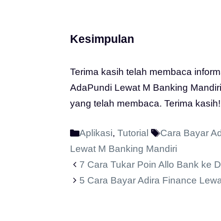
Kesimpulan
Terima kasih telah membaca inform
AdaPundi Lewat M Banking Mandiri.
yang telah membaca. Terima kasih!
Kategori
Tag
Aplikasi
,
Tutorial
Cara Bayar Ad
Lewat M Banking Mandiri
7 Cara Tukar Poin Allo Bank ke 
5 Cara Bayar Adira Finance Lew