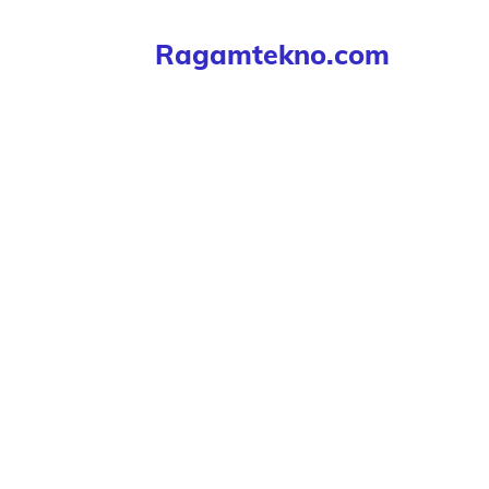
Langsung
Ragamtekno.com
ke
isi