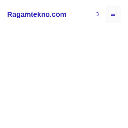
Langsung
ke
Ragamtekno.com
MENU
isi