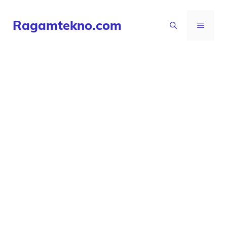
Langsung
Ragamtekno.com
ke
MENU
isi