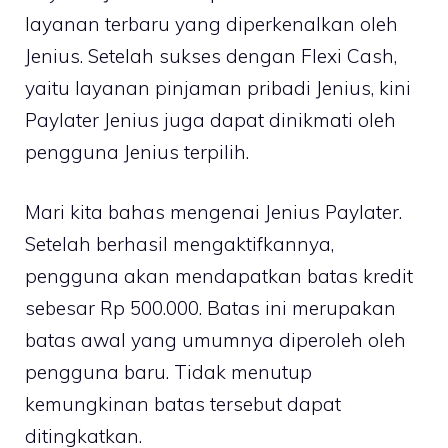
layanan terbaru yang diperkenalkan oleh
Jenius. Setelah sukses dengan Flexi Cash,
yaitu layanan pinjaman pribadi Jenius, kini
Paylater Jenius juga dapat dinikmati oleh
pengguna Jenius terpilih.
Mari kita bahas mengenai Jenius Paylater.
Setelah berhasil mengaktifkannya,
pengguna akan mendapatkan batas kredit
sebesar Rp 500.000. Batas ini merupakan
batas awal yang umumnya diperoleh oleh
pengguna baru. Tidak menutup
kemungkinan batas tersebut dapat
ditingkatkan.