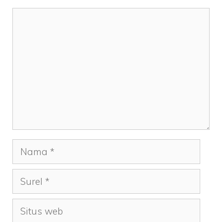
Komentar
Nama
Surel
Situs
web