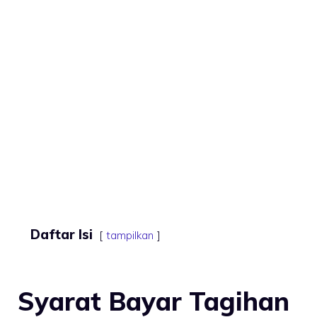
Daftar Isi
tampilkan
Syarat Bayar Tagihan