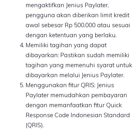
mengaktifkan Jenius Paylater,
pengguna akan diberikan limit kredit
awal sebesar Rp 500.000 atau sesuai
dengan ketentuan yang berlaku.
Memiliki tagihan yang dapat
dibayarkan: Pastikan sudah memiliki
tagihan yang memenuhi syarat untuk
dibayarkan melalui Jenius Paylater.
Menggunakan fitur QRIS: Jenius
Paylater memudahkan pembayaran
dengan memanfaatkan fitur Quick
Response Code Indonesian Standard
(QRIS).