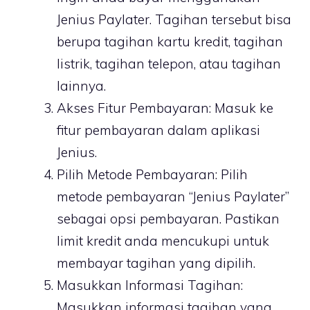
Jenius Paylater. Tagihan tersebut bisa
berupa tagihan kartu kredit, tagihan
listrik, tagihan telepon, atau tagihan
lainnya.
Akses Fitur Pembayaran: Masuk ke
fitur pembayaran dalam aplikasi
Jenius.
Pilih Metode Pembayaran: Pilih
metode pembayaran “Jenius Paylater”
sebagai opsi pembayaran. Pastikan
limit kredit anda mencukupi untuk
membayar tagihan yang dipilih.
Masukkan Informasi Tagihan:
Masukkan informasi tagihan yang