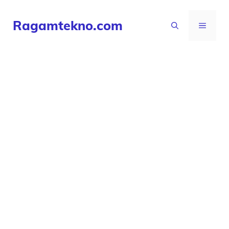
Langsung
Ragamtekno.com
ke
MENU
isi