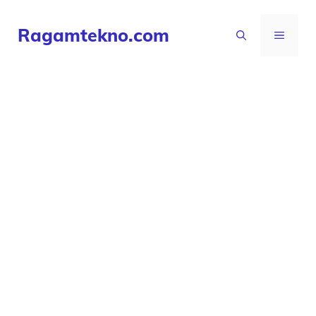
Langsung
Ragamtekno.com
ke
MENU
isi