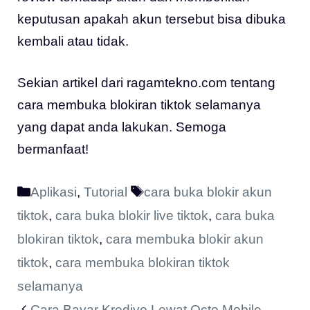
keputusan apakah akun tersebut bisa dibuka
kembali atau tidak.
Sekian artikel dari ragamtekno.com tentang
cara membuka blokiran tiktok selamanya
yang dapat anda lakukan. Semoga
bermanfaat!
Kategori
Tag
Aplikasi
,
Tutorial
cara buka blokir akun
tiktok
,
cara buka blokir live tiktok
,
cara buka
blokiran tiktok
,
cara membuka blokir akun
tiktok
,
cara membuka blokiran tiktok
selamanya
Cara Bayar Kredivo Lewat Octo Mobile