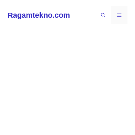
Langsung
ke
Ragamtekno.com
MENU
isi