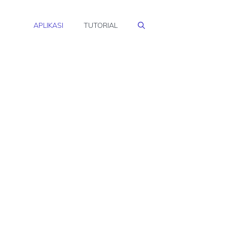
APLIKASI
TUTORIAL