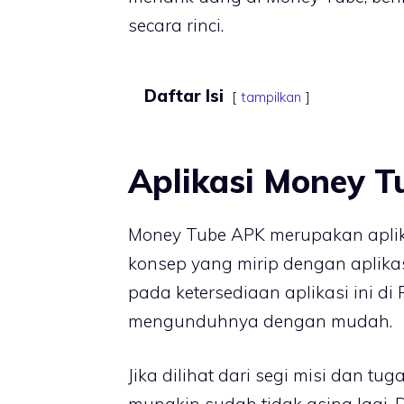
secara rinci.
Daftar Isi
tampilkan
Aplikasi Money T
Money Tube APK merupakan aplik
konsep yang mirip dengan aplika
pada ketersediaan aplikasi ini di
mengunduhnya dengan mudah.
Jika dilihat dari segi misi dan 