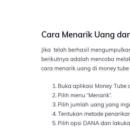
Cara Menarik Uang da
Jika telah berhasil mengumpulkan
berikutnya adalah mencoba melak
cara menarik uang di money tube
Buka aplikasi Money Tube d
Pilih menu “Menarik”.
Pilih jumlah uang yang ingin
Tentukan metode penarika
Pilih opsi DANA dan lakuka