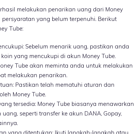
erhasil melakukan penarikan uang dari Money
persyaratan yang belum terpenuhi. Berikut
ney Tube:
mencukupi: Sebelum menarik uang, pastikan anda
koin yang mencukupi di akun Money Tube.
, Money Tube akan meminta anda untuk melakukan
pat melakukan penarikan.
tuan: Pastikan telah mematuhi aturan dan
 oleh Money Tube.
yang tersedia: Money Tube biasanya menawarkan
uang, seperti transfer ke akun DANA, Gopay,
ainnya.
an yang ditentukan: Ikuti langkah-langkah atau