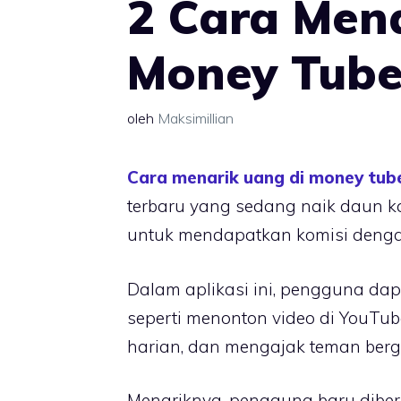
2 Cara Men
Money Tube
oleh
Maksimillian
Cara menarik uang di money tub
terbaru yang sedang naik daun 
untuk mendapatkan komisi dengan
Dalam aplikasi ini, pengguna dap
seperti menonton video di YouTub
harian, dan mengajak teman ber
Menariknya, pengguna baru dibe