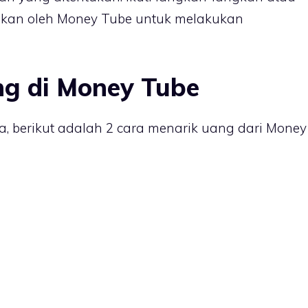
tukan oleh Money Tube untuk melakukan
ng di Money Tube
, berikut adalah 2 cara menarik uang dari Money