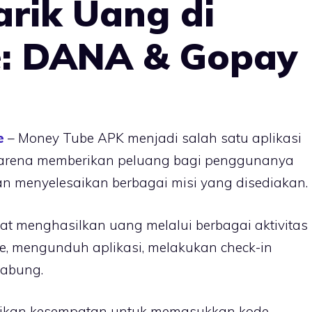
arik Uang di
: DANA & Gopay
e
– Money Tube APK menjadi salah satu aplikasi
karena memberikan peluang bagi penggunanya
 menyelesaikan berbagai misi yang disediakan.
at menghasilkan uang melalui berbagai aktivitas
e, mengunduh aplikasi, melakukan check-in
gabung.
rikan kesempatan untuk memasukkan kode