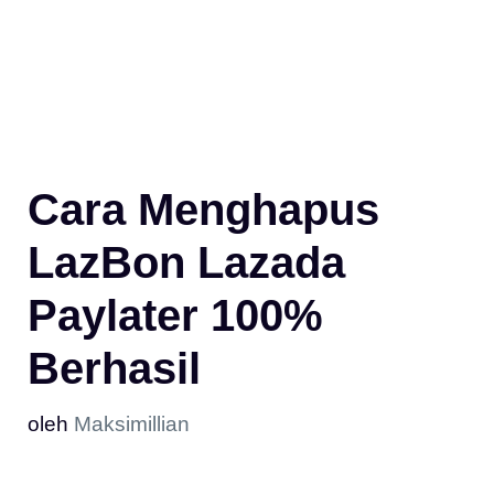
Cara Menghapus
LazBon Lazada
Paylater 100%
Berhasil
oleh
Maksimillian