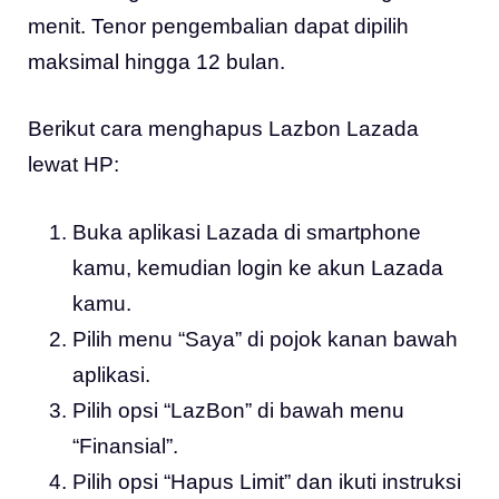
menit. Tenor pengembalian dapat dipilih
maksimal hingga 12 bulan.
Berikut cara menghapus Lazbon Lazada
lewat HP:
Buka aplikasi Lazada di smartphone
kamu, kemudian login ke akun Lazada
kamu.
Pilih menu “Saya” di pojok kanan bawah
aplikasi.
Pilih opsi “LazBon” di bawah menu
“Finansial”.
Pilih opsi “Hapus Limit” dan ikuti instruksi