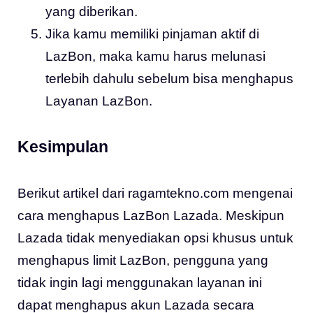
yang diberikan.
Jika kamu memiliki pinjaman aktif di
LazBon, maka kamu harus melunasi
terlebih dahulu sebelum bisa menghapus
Layanan LazBon.
Kesimpulan
Berikut artikel dari ragamtekno.com mengenai
cara menghapus LazBon Lazada. Meskipun
Lazada tidak menyediakan opsi khusus untuk
menghapus limit LazBon, pengguna yang
tidak ingin lagi menggunakan layanan ini
dapat menghapus akun Lazada secara