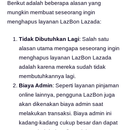
Berikut adalah beberapa alasan yang
mungkin membuat seseorang ingin
menghapus layanan LazBon Lazada:
Tidak Dibutuhkan Lagi
: Salah satu
alasan utama mengapa seseorang ingin
menghapus layanan LazBon Lazada
adalah karena mereka sudah tidak
membutuhkannya lagi.
Biaya Admin
: Seperti layanan pinjaman
online lainnya, pengguna LazBon juga
akan dikenakan biaya admin saat
melakukan transaksi. Biaya admin ini
kadang-kadang cukup besar dan dapat