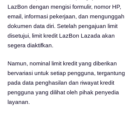
LazBon dengan mengisi formulir, nomor HP,
email, informasi pekerjaan, dan mengunggah
dokumen data diri. Setelah pengajuan limit
disetujui, limit kredit LazBon Lazada akan
segera diaktifkan.
Namun, nominal limit kredit yang diberikan
bervariasi untuk setiap pengguna, tergantung
pada data penghasilan dan riwayat kredit
pengguna yang dilihat oleh pihak penyedia
layanan.