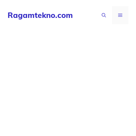
Langsung
Ragamtekno.com
ke
MENU
isi