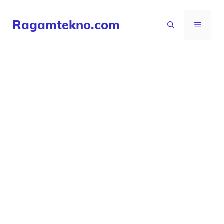
Langsung
Ragamtekno.com
ke
MENU
isi