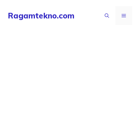
Langsung
Ragamtekno.com
ke
MENU
isi