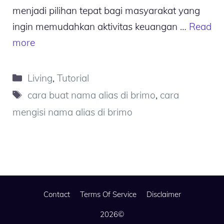
menjadi pilihan tepat bagi masyarakat yang
ingin memudahkan aktivitas keuangan …
Read
more
Kategori
Living
,
Tutorial
Tag
cara buat nama alias di brimo
,
cara
mengisi nama alias di brimo
Contact
Terms Of Service
Disclaimer
2026©