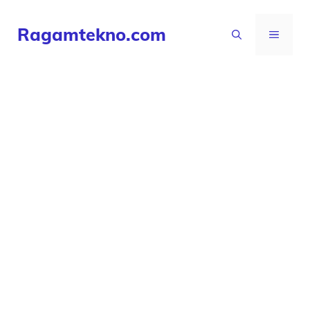
Langsung
Ragamtekno.com
ke
MENU
isi