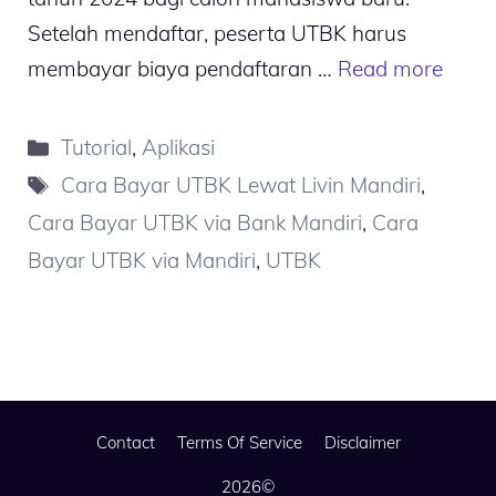
Setelah mendaftar, peserta UTBK harus
membayar biaya pendaftaran …
Read more
Kategori
Tutorial
,
Aplikasi
Tag
Cara Bayar UTBK Lewat Livin Mandiri
,
Cara Bayar UTBK via Bank Mandiri
,
Cara
Bayar UTBK via Mandiri
,
UTBK
Contact
Terms Of Service
Disclaimer
2026©