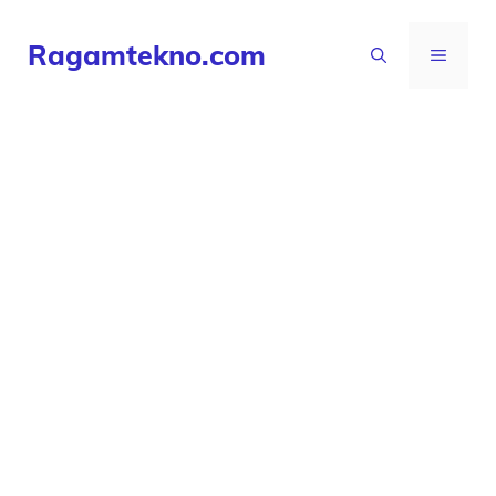
Langsung
Ragamtekno.com
ke
MENU
isi