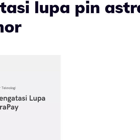
asi lupa pin ast
mor