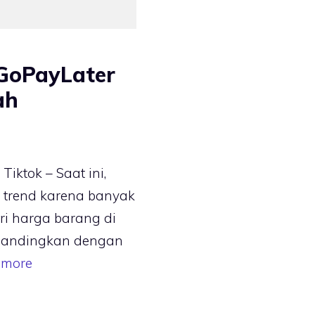
GoPayLater
ah
iktok – Saat ini,
i trend karena banyak
ri harga barang di
ibandingkan dengan
 more