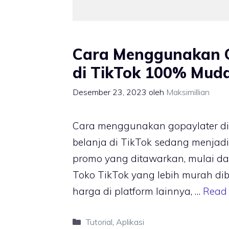
Cara Menggunakan 
di TikTok 100% Mud
Desember 23, 2023
oleh
Maksimillian
Cara menggunakan gopaylater di T
belanja di TikTok sedang menjad
promo yang ditawarkan, mulai da
Toko TikTok yang lebih murah d
harga di platform lainnya, …
Read
Kategori
Tutorial
,
Aplikasi