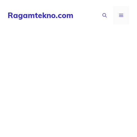
Langsung
Ragamtekno.com
ke
MENU
isi