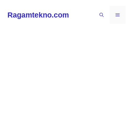
Langsung
ke
Ragamtekno.com
MENU
isi