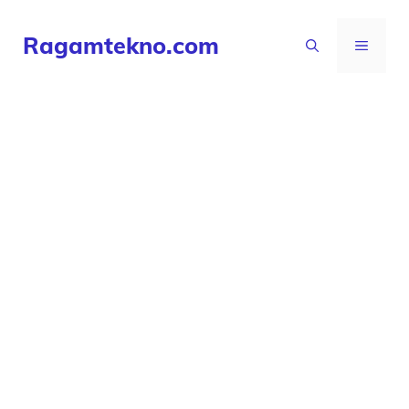
Langsung
Ragamtekno.com
ke
MENU
isi