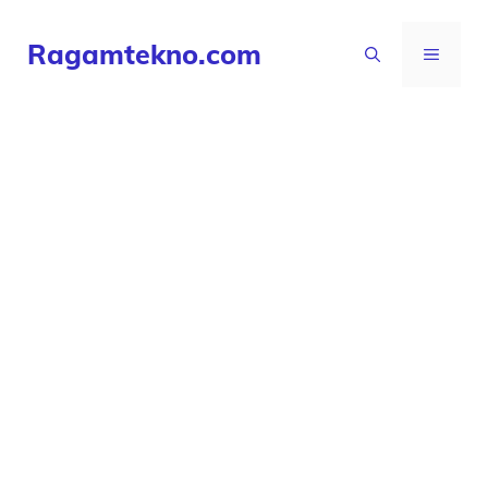
Langsung
Ragamtekno.com
ke
MENU
isi