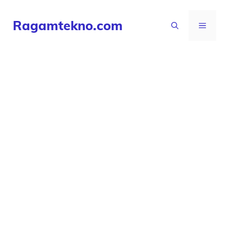
Langsung
Ragamtekno.com
ke
MENU
isi