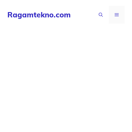
Langsung
Ragamtekno.com
ke
MENU
isi