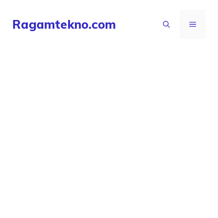
Langsung
Ragamtekno.com
ke
MENU
isi