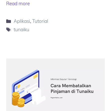
Read more
Kategori
Aplikasi
,
Tutorial
Tag
tunaiku