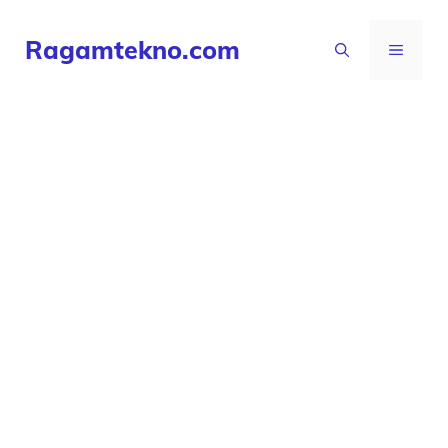
Langsung
Ragamtekno.com
ke
MENU
isi