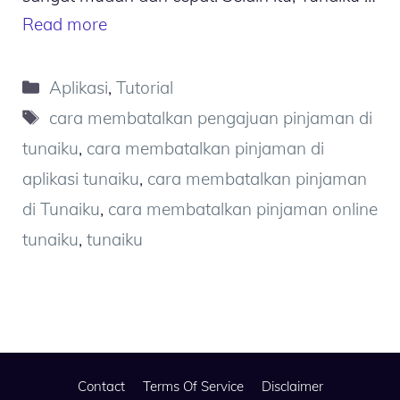
Read more
Kategori
Aplikasi
,
Tutorial
Tag
cara membatalkan pengajuan pinjaman di
tunaiku
,
cara membatalkan pinjaman di
aplikasi tunaiku
,
cara membatalkan pinjaman
di Tunaiku
,
cara membatalkan pinjaman online
tunaiku
,
tunaiku
Contact
Terms Of Service
Disclaimer