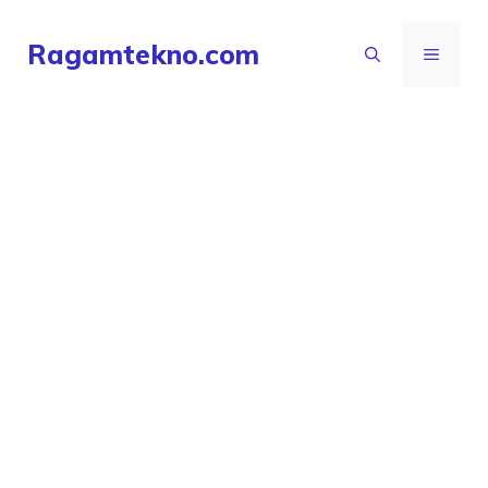
Langsung
Ragamtekno.com
ke
MENU
isi